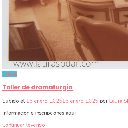
Clases
Taller de dramaturgia
Subido el
15 enero, 2025
15 enero, 2025
por
Laura S
Información e inscripciones aquí
Continuar leyendo